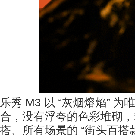
乐秀 M3 以 “灰烟熔焰
合，没有浮夸的色彩堆砌，
搭、所有场景的 “街头百搭